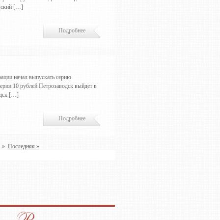
мский […]
Подробнее
ации начал выпускать серию
серии 10 рублей Петрозаводск выйдет в
дск […]
Подробнее
»
Последняя »