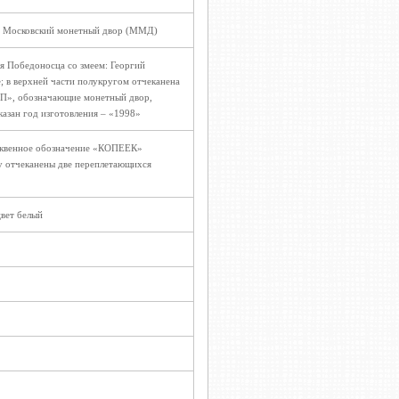
, Московский монетный двор (ММД)
я Победоносца со змеем: Георгий
е; в верхней части полукругом отчеканена
П», обозначающие монетный двор,
казан год изготовления – «1998»
уквенное обозначение «КОПЕЕК»
у отчеканены две переплетающихся
цвет белый