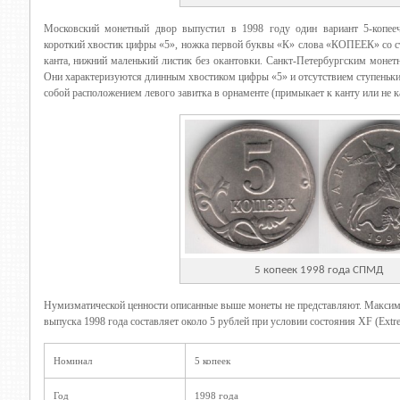
Московский монетный двор выпустил в 1998 году один вариант 5-копее
короткий хвостик цифры «5», ножка первой буквы «К» слова «КОПЕЕК» со сту
канта, нижний маленький листик без окантовки. Санкт-Петербургским моне
Они характеризуются длинным хвостиком цифры «5» и отсутствием ступеньки
собой расположением левого завитка в орнаменте (примыкает к канту или не ка
5 копеек 1998 года СПМД
Нумизматической ценности описанные выше монеты не представляют. Максима
выпуска 1998 года составляет около 5 рублей при условии состояния XF (Extre
Номинал
5 копеек
Год
1998 года