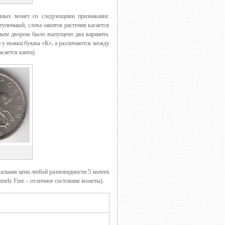
чных монет со следующими признаками:
пенькой, слева завиток растения касается
тным двором было выпущено два варианта.
 у ножки буквы «К», а различаются между
сается канта).
льная цена любой разновидности 5 копеек
mely Fine – отличное состояние монеты).