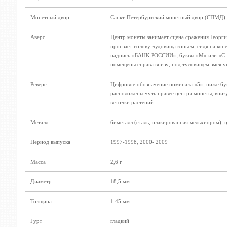
Монетный двор
Санкт-Петербургский монетный двор (СПМД)
Аверс
Центр монеты занимает сцена сражения Георги
пронзает голову чудовища копьем, сидя на кон
надпись «БАНК РОССИИ»; буквы «М» или «С-
помещены справа внизу; под туловищем змея у
Реверс
Цифровое обозначение номинала «5», ниже б
расположены чуть правее центра монеты; вниз
веточки растений
Металл
биметалл (сталь, плакированная мельхиором), 
Период выпуска
1997-1998, 2000- 2009
Масса
2,6 г
Диаметр
18,5 мм
Толщина
1.45 мм
Гурт
гладкий