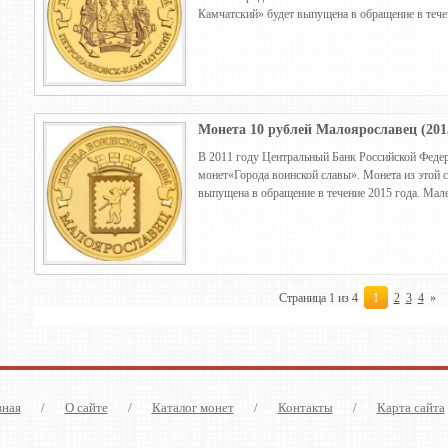
Камчатский» будет выпущена в обращение в тече
Монета 10 рублей Малоярославец (201
В 2011 году Центральный Банк Российской Федер
монет«Города воинской славы». Монета из этой 
выпущена в обращение в течение 2015 года. Мал
Страница 1 из 4
1
2
3
4
»
вная
/
О сайте
/
Каталог монет
/
Контакты
/
Карта сайта