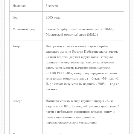
Номинал
5 копеек
Год
2005 года
Монетный двор
Санкт-Петербургский монетный двор (СПМД),
Московский монетный двор (ММД)
Аверс
Центральную часть занимает сцена борьбы
сидящего на коне Георгия Победоносца со змеем:
Святой Георгий держит в руке копье, которым
пронзает голову чудовища; сверху полукругом
вдоль канта монеты выгравирована надпись:
«БАНК РОССИИ»; внизу, под передним копытом
коня штамп монетного двора – буквы «М» или «С-
П»; в самом низу монеты надпись «2005» – год ее
чеканки
Реверс
Номинал монеты в виде крупной цифры «5» и
надписи «КОПЕЕК» под ней указан в центральной
части с небольшим смещением вправо; внизу и
слева стилизованное изображение
переплетающихся веточек растения