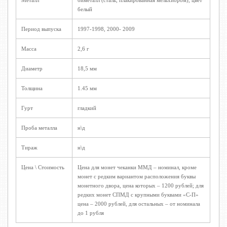
Металл
биметалл (сталь, плакированная мельхиором), цвет
белый
Период выпуска
1997-1998, 2000- 2009
Масса
2,6 г
Диаметр
18,5 мм
Толщина
1.45 мм
Гурт
гладкий
Проба металла
н\д
Тираж
н\д
Цена \ Стоимость
Цена для монет чеканки ММД – номинал, кроме
монет с редким вариантом расположения буквы
монетного двора, цена которых – 1200 рублей; для
редких монет СПМД с крупными буквами «С-П»
цена – 2000 рублей, для остальных – от номинала
до 1 рубля