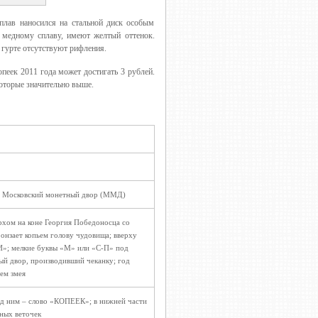
плав наносился на стальной диск особым
я медному сплаву, имеют желтый оттенок.
гурте отсутствуют рифления.
пеек 2011 года может достигать 3 рублей.
которые значительно выше.
, Московский монетный двор (ММД)
рхом на коне Георгия Победоносца со
ронзает копьем голову чудовища; вверху
»; мелкие буквы «М» или «С-П» под
ый двор, производивший чеканку; год
ем змея
од ним – слово «КОПЕЕК»; в нижней части
ных веточек