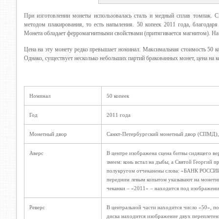
При изготовлении монеты использовалась сталь и медный сплав томпак. С
методом плакирования, то есть напыления. 50 копеек 2011 года, благодар
Монета обладает ферромагнитными свойствами (притягивается магнитом). На 
Цена на эту монету редко превышает номинал. Максимальная стоимость 50 ко
Однако, существует несколько небольших партий бракованных монет, цена на 
Номинал
50 копеек
Год
2011 года
Монетный двор
Санкт-Петербургский монетный двор (СПМД)
Аверс
В центре изображена сцена битвы сидящего ве
змеем: конь встал на дыбы, а Святой Георгий п
полукругом отчеканены слова: «БАНК РОССИИ
передним левым копытом указывают на монетн
чеканки – «2011» – находится под изображени
Реверс
В центральной части находится число «50», п
диска находится изображение двух переплетен