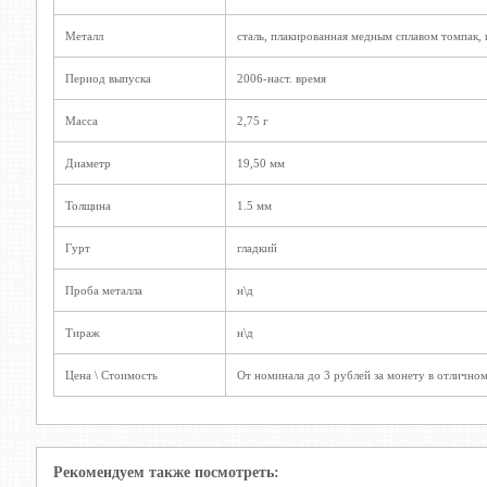
Металл
сталь, плакированная медным сплавом томпак, 
Период выпуска
2006-наст. время
Масса
2,75 г
Диаметр
19,50 мм
Толщина
1.5 мм
Гурт
гладкий
Проба металла
н\д
Тираж
н\д
Цена \ Стоимость
От номинала до 3 рублей за монету в отличном
Рекомендуем также посмотреть: