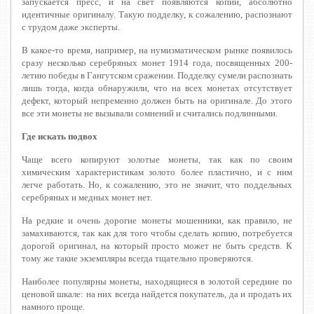
запускается пресс, и на свет появляются копии, абсолютно
идентичные оригиналу. Такую подделку, к сожалению, распознают
с трудом даже эксперты.
В какое-то время, например, на нумизматическом рынке появилось
сразу несколько серебряных монет 1914 года, посвященных 200-
летию победы в Гангутском сражении. Подделку сумели распознать
лишь тогда, когда обнаружили, что на всех монетах отсутствует
дефект, который непременно должен быть на оригинале. До этого
все эти монеты не вызывали сомнений и считались подлинными.
Где искать подвох
Чаще всего копируют золотые монеты, так как по своим
химическим характеристикам золото более пластично, и с ним
легче работать. Но, к сожалению, это не значит, что поддельных
серебряных и медных монет нет.
На редкие и очень дорогие монеты мошенники, как правило, не
замахиваются, так как для того чтобы сделать копию, потребуется
дорогой оригинал, на который просто может не быть средств. К
тому же такие экземпляры всегда тщательно проверяются.
Наиболее популярны монеты, находящиеся в золотой середине по
ценовой шкале: на них всегда найдется покупатель, да и продать их
намного проще.