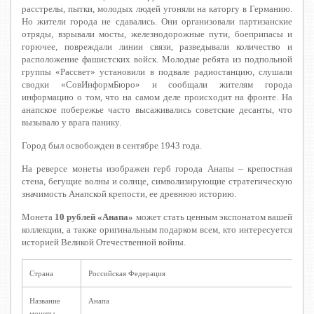
расстрелы, пытки, молодых людей угоняли на каторгу в Германию.
Но жители города не сдавались. Они организовали партизанские
отряды, взрывали мосты, железнодорожные пути, боеприпасы и
горючее, повреждали линии связи, разведывали количество и
расположение фашистских войск. Молодые ребята из подпольной
группы «Рассвет» установили в подвале радиостанцию, слушали
сводки «СовИнформБюро» и сообщали жителям города
информацию о том, что на самом деле происходит на фронте. На
анапское побережье часто высаживались советские десанты, что
вызывало у врага панику.
Город был освобожден в сентябре 1943 года.
На реверсе монеты изображен герб города Анапы – крепостная
стена, бегущие волны и солнце, символизирующие стратегическую
значимость Анапской крепости, ее древнюю историю.
Монета
10 рублей «Анапа»
может стать ценным экспонатом вашей
коллекции, а также оригинальным подарком всем, кто интересуется
историей Великой Отечественной войны.
Страна
Российская Федерация
Название
Анапа
монеты