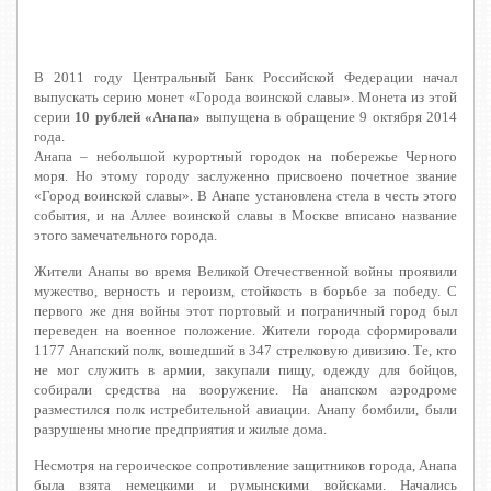
В 2011 году Центральный Банк Российской Федерации начал
выпускать серию монет «Города воинской славы». Монета из этой
серии
10 рублей «Анапа»
выпущена в обращение 9 октября 2014
года.
Анапа – небольшой курортный городок на побережье Черного
моря. Но этому городу заслуженно присвоено почетное звание
«Город воинской славы». В Анапе установлена стела в честь этого
события, и на Аллее воинской славы в Москве вписано название
этого замечательного города.
Жители Анапы во время Великой Отечественной войны проявили
мужество, верность и героизм, стойкость в борьбе за победу. С
первого же дня войны этот портовый и пограничный город был
переведен на военное положение. Жители города сформировали
1177 Анапский полк, вошедший в 347 стрелковую дивизию. Те, кто
не мог служить в армии, закупали пищу, одежду для бойцов,
собирали средства на вооружение. На анапском аэродроме
разместился полк истребительной авиации. Анапу бомбили, были
разрушены многие предприятия и жилые дома.
Несмотря на героическое сопротивление защитников города, Анапа
была взята немецкими и румынскими войсками. Начались