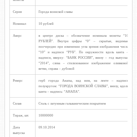
Серия
Города воинской славы
Номинал
10 рублей
Аверс
в центре диска – обозначение номинала монеты “10
РУБЛЕЙ”. Внутри цифры “0” – скрытые, видимые
поочередно при изменении угла зрения изображения числа
“10” и надписи “РУБ”. По окружности вдоль канта –
надписи, вверху: “БАНК РОССИИ”, внизу – год выпуска:
“2014”, слева – стилизованное изображение оливковой
ветви, справа – дубовой
Реверс
герб города Анапы, над ним, на ленте – надпись
полукругом: “ГОРОДА ВОИНСКОЙ СЛАВЫ”, внизу, вдоль
канта – надпись: “АНАПА”.
Сплав
Сталь с латунным гальваническим покрытием
Тираж, шт.
10000000
Дата
09.10.2014
выпуска