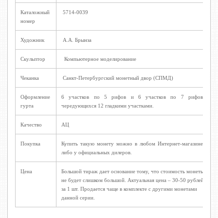
Каталожный
5714-0039
номер
Художник
А.А. Брынза
Скульптор
Компьютерное моделирование
Чеканка
Санкт-Петербургский монетный двор (СПМД)
Оформление
6 участков по 5 рифов и 6 участков по 7 рифов,
гурта
чередующихся 12 гладкими участками.
Качество
АЦ
Покупка
Купить такую монету можно в любом Интернет-магазине,
либо у официальных дилеров.
Цена
Большой тираж дает основание тому, что стоимость монеты
не будет слишком большой. Актуальная цена – 30-50 рублей
за 1 шт. Продается чаще в комплекте с другими монетами
данной серии.