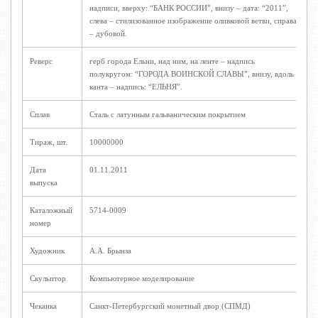
надписи, вверху: “БАНК РОССИИ”, внизу – дата: “2011”,
слева – стилизованное изображение оливковой ветви, справа
– дубовой.
Реверс
герб города Ельни, над ним, на ленте – надпись
полукругом: “ГОРОДА ВОИНСКОЙ СЛАВЫ”, внизу, вдоль
канта – надпись: “ЕЛЬНЯ”.
Сплав
Сталь с латунным гальваническим покрытием
Тираж, шт.
10000000
Дата
01.11.2011
выпуска
Каталожный
5714-0009
номер
Художник
А.А. Брынза
Скульптор
Компьютерное моделирование
Чеканка
Санкт-Петербургский монетный двор (СПМД)