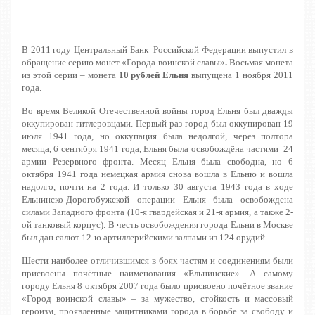
В 2011 году Центральный Банк Российской Федерации выпустил в
обращение серию монет
«Города воинской славы»
.
Восьмая монета
из этой серии – монета
10 рублей Ельня
выпущена 1 ноября 2011
года.
Во время Великой Отечественной войны город Ельня был дважды
оккупирован гитлеровцами. Первый раз город был оккупирован 19
июля 1941 года, но оккупация была недолгой, через полтора
месяца, 6 сентября 1941 года, Ельня была освобождёна частями 24
армии Резервного фронта. Месяц Ельня была свободна, но 6
октября 1941 года немецкая армия снова вошла в Ельню и вошла
надолго, почти на 2 года. И только 30 августа 1943 года в ходе
Ельнинско-Дорогобужской операции Ельня была освобождена
силами Западного фронта (10-я гвардейская и 21-я армия, а также 2-
ой танковый корпус). В честь освобождения города Ельни в Москве
был дан салют 12-ю артиллерийскими залпами из 124 орудий.
Шести наиболее отличившимся в боях частям и соединениям были
присвоены почётные наименования «Ельнинские». А самому
городу Ельня 8 октября 2007 года было присвоено почётное звание
«Город воинской славы» – за мужество, стойкость и массовый
героизм, проявленные защитниками города в борьбе за свободу и