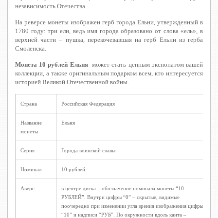
независимость Отечества.
На реверсе монеты изображен герб города Ельни, утвержденный в
1780 году: три ели, ведь имя города образовано от слова «ель», в
верхней части – пушка, перекочевавшая на герб Ельни из герба
Смоленска.
Монета 10 рублей Ельня
может стать ценным экспонатом вашей
коллекции, а также оригинальным подарком всем, кто интересуется
историей Великой Отечественной войны.
Страна
Российская Федерация
Название
Ельня
монеты
Серия
Города воинской славы
Номинал
10 рублей
Аверс
в центре диска – обозначение номинала монеты “10
РУБЛЕЙ”. Внутри цифры “0” – скрытые, видимые
поочередно при изменении угла зрения изображения цифры
“10” и надписи “РУБ”. По окружности вдоль канта –