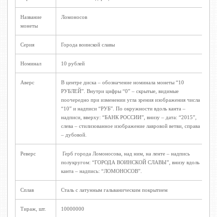
Название
Ломоносов
монеты
Серия
Города воинской славы
Номинал
10 рублей
Аверс
В центре диска – обозначение номинала монеты “10
РУБЛЕЙ”. Внутри цифры “0” – скрытые, видимые
поочередно при изменении угла зрения изображения числа
“10” и надписи “РУБ”. По окружности вдоль канта –
надписи, вверху: “БАНК РОССИИ”, внизу – дата: “2015”,
слева – стилизованное изображение лавровой ветви, справа
– дубовой.
Реверс
Герб города Ломоносова, над ним, на ленте – надпись
полукругом: “ГОРОДА ВОИНСКОЙ СЛАВЫ”, внизу вдоль
канта – надпись: “ЛОМОНОСОВ”.
Сплав
Сталь с латунным гальваническим покрытием
Тираж, шт.
10000000