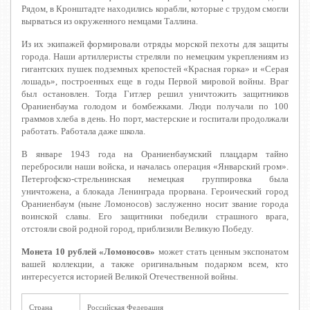
Рядом, в Кронштадте находились корабли, которые с трудом смогли
вырваться из окруженного немцами Таллина.
Из их экипажей формировали отряды морской пехоты для защиты
города. Наши артиллеристы стреляли по немецким укреплениям из
гигантских пушек подземных крепостей «Красная горка» и «Серая
лошадь», построенных еще в годы Первой мировой войны. Враг
был остановлен. Тогда Гитлер решил уничтожить защитников
Ораниенбаума голодом и бомбежками. Люди получали по 100
граммов хлеба в день. Но порт, мастерские и госпитали продолжали
работать. Работала даже школа.
В январе 1943 года на Ораниенбаумский плацдарм тайно
перебросили наши войска, и началась операция «Январский гром».
Петергофско-стрельнинская немецкая группировка была
уничтожена, а блокада Ленинграда прорвана. Героический город
Ораниенбаум (ныне Ломоносов) заслуженно носит звание города
воинской славы. Его защитники победили страшного врага,
отстояли свой родной город, приблизили Великую Победу.
Монета
10 рублей «Ломоносов»
может стать ценным экспонатом
вашей коллекции, а также оригинальным подарком всем, кто
интересуется историей Великой Отечественной войны.
Страна
Российская Федерация