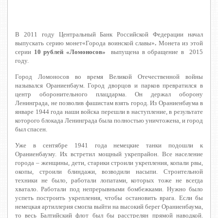
В 2011 году Центральный Банк Российской Федерации начал
выпускать серию монет«Города воинской славы»
.
Монета из этой
серии
10 рублей «Ломоносов»
выпущена в обращение в 2015
году.
Город Ломоносов во время Великой Отечественной войны
назывался Ораниенбаум. Город дворцов и парков превратился в
центр оборонительного плацдарма. Он держал оборону
Ленинграда, не позволив фашистам взять город. Из Ораниенбаума в
январе 1944 года наши войска перешли в наступление, в результате
которого блокада Ленинграда была полностью уничтожена, и город
был спасен.
Уже в сентябре 1941 года немецкие танки подошли к
Ораниенбауму. Их встретил мощный укрепрайон. Все население
города – женщины, дети, старики строили укрепления, копали рвы,
окопы, строили блиндажи, возводили насыпи. Строительной
техники не было, работали лопатами, которых тоже не всегда
хватало. Работали под непрерывными бомбежками. Нужно было
успеть построить укрепления, чтобы остановить врага. Если бы
немецкая артиллерия смогла выйти на высокий берег Ораниенбаума,
то весь Балтийский флот был бы расстрелян прямой наводкой.