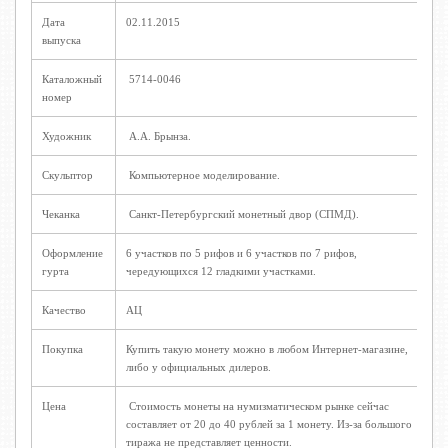
Дата
02.11.2015
выпуска
Каталожный
5714-0046
номер
Художник
А.А. Брынза.
Скульптор
Компьютерное моделирование.
Чеканка
Санкт-Петербургский монетный двор (СПМД).
Оформление
6 участков по 5 рифов и 6 участков по 7 рифов,
гурта
чередующихся 12 гладкими участками.
Качество
АЦ
Покупка
Купить такую монету можно в любом Интернет-магазине,
либо у официальных дилеров.
Цена
Стоимость монеты на нумизматическом рынке сейчас
составляет от 20 до 40 рублей за 1 монету. Из-за большого
тиража не представляет ценности.