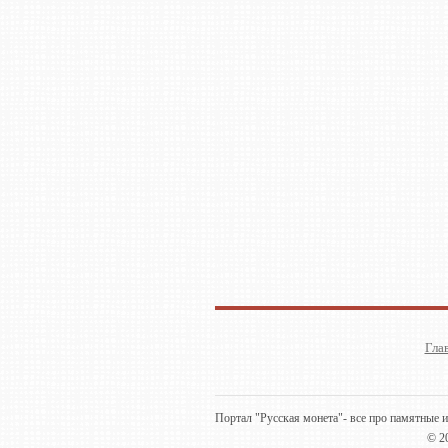
Гла
Портал "Русская монета"- все про памятные и
© 2