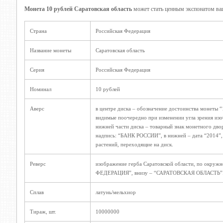
Монета 10 рублей Саратовская область
может стать ценным экспонатом ва
Страна
Российская Федерация
Название монеты
Саратовская область
Серия
Российская Федерация
Номинал
10 рублей
Аверс
в центре диска – обозначение достоинства монеты 
видимые поочередно при изменении угла зрения из
нижней части диска – товарный знак монетного двор
надпись: “БАНК РОССИИ”, в нижней – дата “2014”, с
растений, переходящие на диск.
Реверс
изображение герба Саратовской области, по окруж
ФЕДЕРАЦИЯ”, внизу – “САРАТОВСКАЯ ОБЛАСТЬ”
Сплав
латунь/мельхиор
Тираж, шт.
10000000