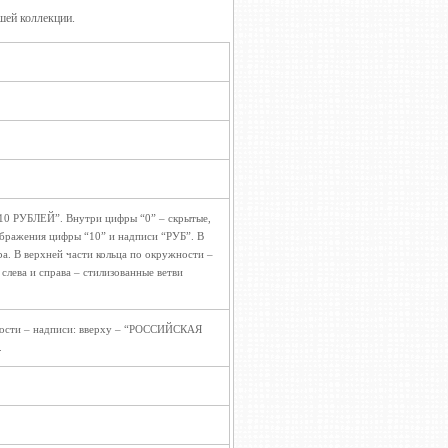
шей коллекции.
“10 РУБЛЕЙ”. Внутри цифры “0” – скрытые,
ображения цифры “10” и надписи “РУБ”. В
а. В верхней части кольца по окружности –
лева и справа – стилизованные ветви
ности – надписи: вверху – “РОССИЙСКАЯ
.