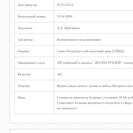
Дата выпуска
03.03.2014
Каталожный номер
5514-0084
Художник
А.Д. Щаблыкин
Скульптор
Компьютерное моделирование
Чеканка
Санкт-Петербургский монетный двор (СПМД).
Оформление гурта
300 рифлений и надпись “ДЕСЯТЬ РУБЛЕЙ”, повторя
Качество
АЦ
Покупка
Купить такую монету можно в любом Интернет-мага
Цена
Стоимость монеты не большая, составляет 30-60 руб
Существует большая вероятность встретить в сфере
не ожидается.