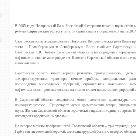
В 2005 году Центральный Банк Российской Федерации начал выпуск серии 
рублей Саратовская область
из этой серии вышла в обращение 3 марта 2014
Саратовская область расположена в Поволжье. Великая русская река Волга прот
части – Правобережную и Левобережную. Волга снабжает Саратовскую об
Саратовская ГЭС. Богата Саратовская область и плодородными черноземам
нефтяные и газовые месторождения. Климат в Саратовской области континент
вьюжной зимой.
Саратовская область имеет хорошо развитую промышленность. Здесь п
электроинструменты, транспорт, точные приборы, холодильники, раз
производство минеральных удобрений, строительных материалов, м
нефтехимическая промышленность негативно влияет на состояние природной с
В Саратовской области сохранилось много памятников архитектуры, ст
природных уголков. Существуют музеи, драматические театры, филармония
наука. Жители Саратовской области героически защищали Родину во время В
награждены орденами и медалями.
На реверсе монеты изображен герб Саратовской области – три стерляди, ра
Герб увенчан земельной короной, символизирующей богатую историю области