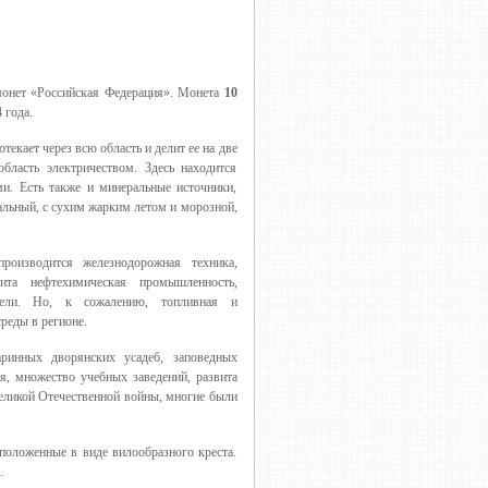
монет «Российская Федерация». Монета
10
 года.
екает через всю область и делит ее на две
ласть электричеством. Здесь находится
и. Есть также и минеральные источники,
альный, с сухим жарким летом и морозной,
роизводится железнодорожная техника,
вита нефтехимическая промышленность,
ебели. Но, к сожалению, топливная и
реды в регионе.
аринных дворянских усадеб, заповедных
, множество учебных заведений, развита
еликой Отечественной войны, многие были
сположенные в виде вилообразного креста.
.