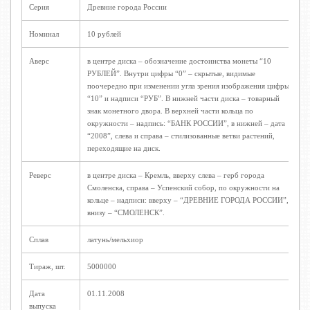
Серия
Древние города России
Номинал
10 рублей
Аверс
в центре диска – обозначение достоинства монеты “10
РУБЛЕЙ”. Внутри цифры “0” – скрытые, видимые
поочередно при изменении угла зрения изображения цифры
“10” и надписи “РУБ”. В нижней части диска – товарный
знак монетного двора. В верхней части кольца по
окружности – надпись: “БАНК РОССИИ”, в нижней – дата
“2008”, слева и справа – стилизованные ветви растений,
переходящие на диск.
Реверс
в центре диска – Кремль, вверху слева – герб города
Смоленска, справа – Успенский собор, по окружности на
кольце – надписи: вверху – “ДРЕВНИЕ ГОРОДА РОССИИ”,
внизу – “СМОЛЕНСК”.
Сплав
латунь/мельхиор
Тираж, шт.
5000000
Дата
01.11.2008
выпуска