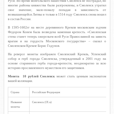
Руси. Во время монгольского нашествия Смоленск не пострадал, но
многие районы княжества были разгромлены, и Смоленск утратил
свое значение, мало-помалу попадая в зависимость от
возвышающейся Литвы и только в 1514 году Смоленск снова вошел
в состав России.
В 1595-1602гг на месте деревянного Кремля московским зодчим
Федором Конем была возведена каменная крепость. «
Смоленская
стена станет теперь ожерельем всей Руси Православной на зависть
врагам и на гордость Московского государства» –
сказал о
Смоленском Кремле Борис Годунов.
На реверсе монеты изображен Смоленский Кремль, Успенский
собор и герб города Смоленска, утвержденный в 2001 году на
основе старинного герба города-крепости, неоднократно за всю
историю прославленного мужеством его защитников.
Монета 10 рублей Смоленск
может стать ценным экспонатом
вашей коллекции.
Страна
Российская Федерация
Название
Смоленск (IX в)
монеты