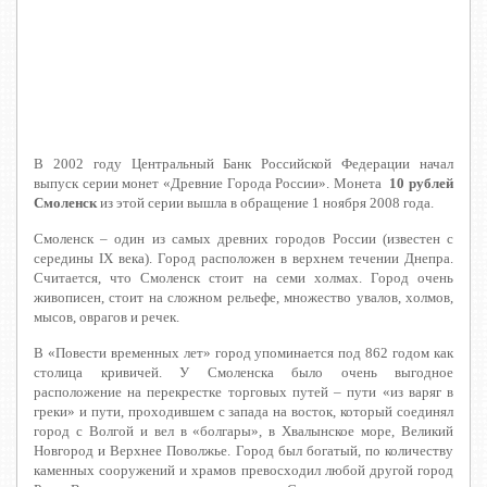
В 2002 году Центральный Банк Российской Федерации начал
выпуск серии монет «Древние Города России». Монета
10 рублей
Смоленск
из этой серии вышла в обращение 1 ноября 2008 года.
Смоленск – один из самых древних городов России (известен с
середины IX века). Город расположен в верхнем течении Днепра.
Считается, что Смоленск стоит на семи холмах. Город очень
живописен, стоит на сложном рельефе, множество увалов, холмов,
мысов, оврагов и речек.
В «Повести временных лет» город упоминается под 862 годом как
столица кривичей. У Смоленска было очень выгодное
расположение на перекрестке торговых путей – пути «из варяг в
греки» и пути, проходившем с запада на восток, который соединял
город с Волгой и вел в «болгары», в Хвалынское море, Великий
Новгород и Верхнее Поволжье. Город был богатый, по количеству
каменных сооружений и храмов превосходил любой другой город