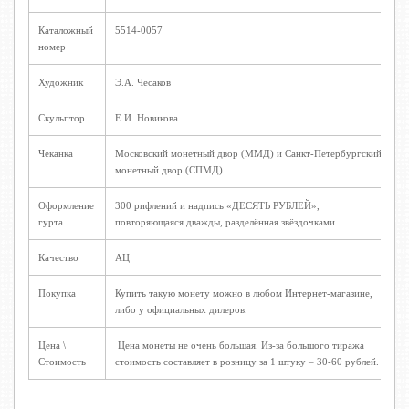
Каталожный
5514-0057
номер
Художник
Э.A. Чесаков
Скульптор
Е.И. Новикова
Чеканка
Московский монетный двор (ММД) и Санкт-Петербургский
монетный двор (СПМД)
Оформление
300 рифлений и надпись «ДЕСЯТЬ РУБЛЕЙ»,
гурта
повторяющаяся дважды, разделённая звёздочками.
Качество
АЦ
Покупка
Купить такую монету можно в любом Интернет-магазине,
либо у официальных дилеров.
Цена \
Цена монеты не очень большая. Из-за большого тиража
Стоимость
стоимость составляет в розницу за 1 штуку – 30-60 рублей.