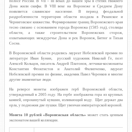
полосе России. В VII – III веках до нашей эры в степях Нижнего
Дона жили скифы. В VIII веке на Воронеже и Среднем Дону
появляется славянское население. В период феодальной
раздробленности территория области входила в Рязанское и
Черниговское княжества. Формирование границ Воронежского края
тесно связано с основанием города Воронежа (1585 год), столицы
области, а также строительством Воронежских сторож,
охватывающих междуречье Дона и рек Воронеж, Битюг и Тихая
Сосна.
В Воронежской области родились лауреат Нобелевской премии по
литературе Иван Бунин, русский художник Николай Ге, поэт
Алексей Кольцов, писатель Андрей Платонов, летчики-космонавты
Константин Феоктистов и Анатолий Филипченко, лауреат
Нобелевской премии по физике, академик Павел Черенков и многие
другие знаменитые люди.
На реверсе монеты изображен герб Воронежской области,
утвержденный в 2005 году. На гербе изображена гора из крупных
камней, опрокинутый кувшин, изливающий воду. Щит держат два
орла, у подножия две пушки. Щит увенчан императорской короной.
Монета 10 рублей «Воронежская область»
может стать ценным
экспонатом вашей коллекции.