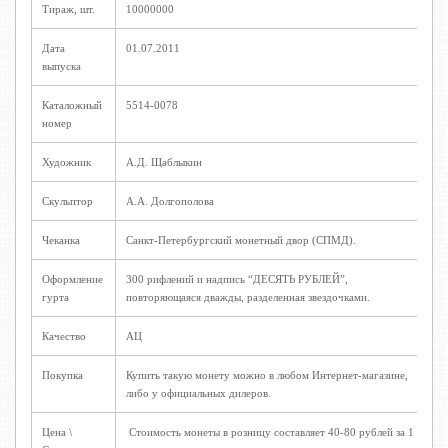
Тираж, шт.
10000000
Дата
01.07.2011
выпуска
Каталожный
5514-0078
номер
Художник
А.Д. Щаблыкин
Скульптор
А.А. Долгополова
Чеканка
Санкт-Петербургский монетный двор (СПМД).
Оформление
300 рифлений и надпись “ДЕСЯТЬ РУБЛЕЙ”,
гурта
повторяющаяся дважды, разделенная звездочками.
Качество
АЦ
Покупка
Купить такую монету можно в любом Интернет-магазине,
либо у официальных дилеров.
Цена \
Стоимость монеты в розницу составляет 40-80 рублей за 1