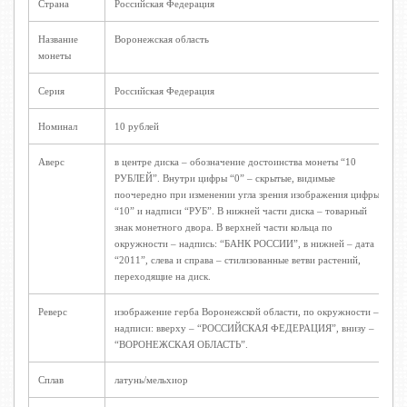
Страна
Российская Федерация
Название
Воронежская область
монеты
Серия
Российская Федерация
Номинал
10 рублей
Аверс
в центре диска – обозначение достоинства монеты “10
РУБЛЕЙ”. Внутри цифры “0” – скрытые, видимые
поочередно при изменении угла зрения изображения цифры
“10” и надписи “РУБ”. В нижней части диска – товарный
знак монетного двора. В верхней части кольца по
окружности – надпись: “БАНК РОССИИ”, в нижней – дата
“2011”, слева и справа – стилизованные ветви растений,
переходящие на диск.
Реверс
изображение герба Воронежской области, по окружности –
надписи: вверху – “РОССИЙСКАЯ ФЕДЕРАЦИЯ”, внизу –
“ВОРОНЕЖСКАЯ ОБЛАСТЬ”.
Сплав
латунь/мельхиор