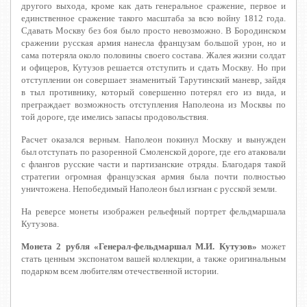
другого выхода, кроме как дать генеральное сражение, первое и
единственное сражение такого масштаба за всю войну 1812 года.
Сдавать Москву без боя было просто невозможно. В Бородинском
сражении русская армия нанесла французам большой урон, но и
сама потеряла около половины своего состава. Жалея жизни солдат
и офицеров, Кутузов решается отступить и сдать Москву. Но при
отступлении он совершает знаменитый Тарутинский маневр, зайдя
в тыл противнику, который совершенно потерял его из вида, и
преграждает возможность отступления Наполеона из Москвы по
той дороге, где имелись запасы продовольствия.
Расчет оказался верным. Наполеон покинул Москву и вынужден
был отступать по разоренной Смоленской дороге, где его атаковали
с флангов русские части и партизанские отряды. Благодаря такой
стратегии огромная французская армия была почти полностью
уничтожена. Непобедимый Наполеон был изгнан с русской земли.
На реверсе монеты изображен рельефный портрет фельдмаршала
Кутузова.
Монета 2 рубля «
Генерал-фельдмаршал М.И. Кутузов»
может
стать ценным экспонатом вашей коллекции, а также оригинальным
подарком всем любителям отечественной истории.