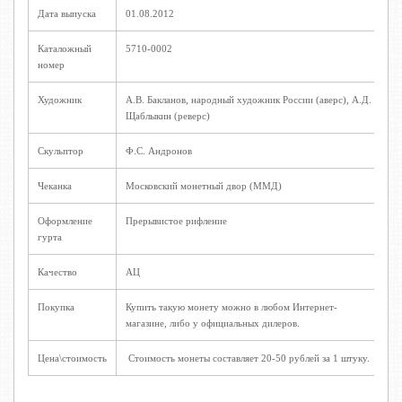
Дата выпуска
01.08.2012
Каталожный
5710-0002
номер
Художник
A.В. Бакланов, народный художник России (аверс), A.Д.
Щаблыкин (реверс)
Скульптор
Ф.С. Андронов
Чеканка
Московский монетный двор (ММД)
Оформление
Прерывистое рифление
гурта
Качество
АЦ
Покупка
Купить такую монету можно в любом Интернет-
магазине, либо у официальных дилеров.
Цена\стоимость
Стоимость монеты составляет 20-50 рублей за 1 штуку.