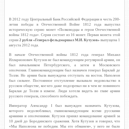
В 2012 году Центральный Банк Российской Федерации в честь 200-
летия победы в Отечественной Войне 1812 года выпустил
историческую серию монет «Полководцы и герои Отечественной
войны 1812 года». Серия состоит из 16 монет. Первая монета этой
серии
2 рубля «
Генерал-фельдмаршал М.И. Кутузов»
выпущена 1
августа 2012 года.
В начале Отечественной войны 1812 года генерал Михаил
Илларионович Кутузов не был командующим регулярной армии, он
был начальником Петербургского, а затем и Московского
ополчения. Главнокомандующим был назначен генерал Барклай де
Толли. Но армия была вынуждена отступать на восток. Наполеон
был сильнее. Постоянное отступление вызывало недовольство в
русском обществе, кое-кто даже подозревал ни в чем не повинного
Барклая де Толли в измене. Люди хотели видеть во главе армии
русского генерала, способного побеждать.
Император Александр I был вынужден назначить Кутузова,
которого недолюбливал, главнокомандующим всеми русскими
армиями и ополчениями. Кутузов принял командование армией за
10 дней до Бородинского сражения. Хотя Кутузов и говорил, что
«Мы Наполеона не победим. Мы его обманем», у него не было