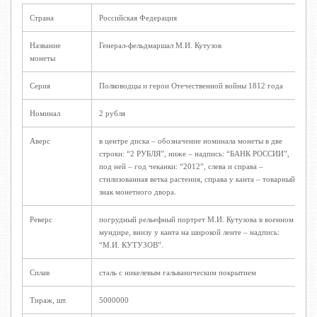
Страна
Российская Федерация
Название
Генерал-фельдмаршал М.И. Кутузов
монеты
Серия
Полководцы и герои Отечественной войны 1812 года
Номинал
2 рубля
Аверс
в центре диска – обозначение номинала монеты в две
строки: “2 РУБЛЯ”, ниже – надпись: “БАНК РОССИИ”,
под ней – год чеканки: “2012”, слева и справа –
стилизованная ветка растения, справа у канта – товарный
знак монетного двора.
Реверс
погрудный рельефный портрет М.И. Кутузова в военном
мундире, внизу у канта на широкой ленте – надпись:
“М.И. КУТУЗОВ”.
Сплав
сталь с никелевым гальваническим покрытием
Тираж, шт.
5000000