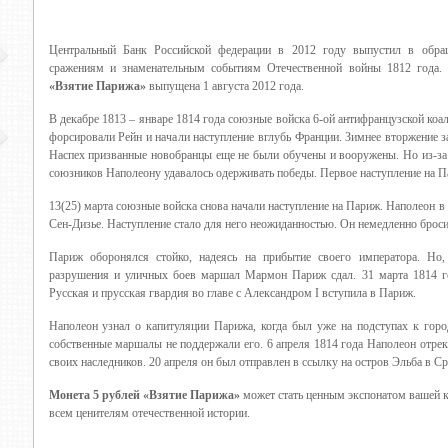
Центральный Банк Российской федерации в 2012 году выпустил в обра
сражениям и знаменательным событиям Отечественной войны 1812 года.
«Взятие Парижа»
выпущена 1 августа 2012 года.
В декабре 1813 – январе 1814 года союзные войска 6-ой антифранцузской коа
форсировали Рейн и начали наступление вглубь Франции. Зимнее вторжение з
Наспех призванные новобранцы еще не были обучены и вооружены. Но из-за 
союзников Наполеону удавалось одерживать победы. Первое наступление на П
13(25) марта союзные войска снова начали наступление на Париж. Наполеон в
Сен-Дизье. Наступление стало для него неожиданностью. Он немедленно бросил
Париж оборонялся стойко, надеясь на прибытие своего императора. Но,
разрушения и уличных боев маршал Мармон Париж сдал. 31 марта 1814 г
Русская и прусская гвардия во главе с Александром I вступила в Париж.
Наполеон узнал о капитуляции Парижа, когда был уже на подступах к горо
собственные маршалы не поддержали его. 6 апреля 1814 года Наполеон отрекс
своих наследников. 20 апреля он был отправлен в ссылку на остров Эльба в С
Монета 5 рублей «Взятие Парижа»
может стать ценным экспонатом вашей 
всем ценителям отечественной истории.