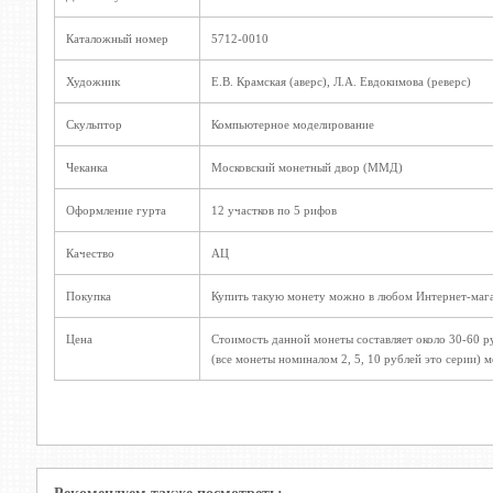
Каталожный номер
5712-0010
Художник
Е.В. Крамская (аверс), Л.А. Евдокимова (реверс)
Скульптор
Компьютерное моделирование
Чеканка
Московский монетный двор (ММД)
Оформление гурта
12 участков по 5 рифов
Качество
АЦ
Покупка
Купить такую монету можно в любом Интернет-мага
Цена
Стоимость данной монеты составляет около 30-60 ру
(все монеты номиналом 2, 5, 10 рублей это серии) 