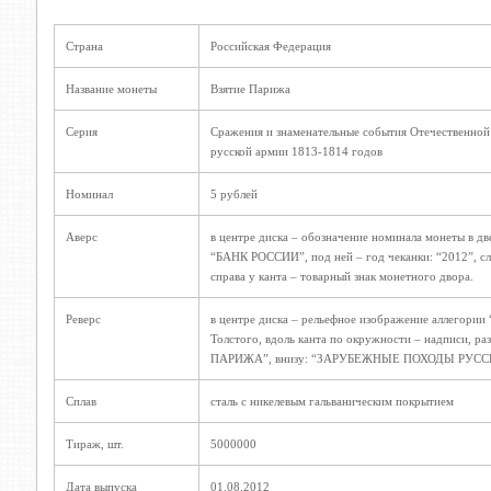
Страна
Российская Федерация
Название монеты
Взятие Парижа
Серия
Сражения и знаменательные события Отечественной
русской армии 1813-1814 годов
Номинал
5 рублей
Аверс
в центре диска – обозначение номинала монеты в дв
“БАНК РОССИИ”, под ней – год чеканки: “2012”, сле
справа у канта – товарный знак монетного двора.
Реверс
в центре диска – рельефное изображение аллегории
Толстого, вдоль канта по окружности – надписи, р
ПАРИЖА”, внизу: “ЗАРУБЕЖНЫЕ ПОХОДЫ РУСС
Сплав
сталь с никелевым гальваническим покрытием
Тираж, шт.
5000000
Дата выпуска
01.08.2012