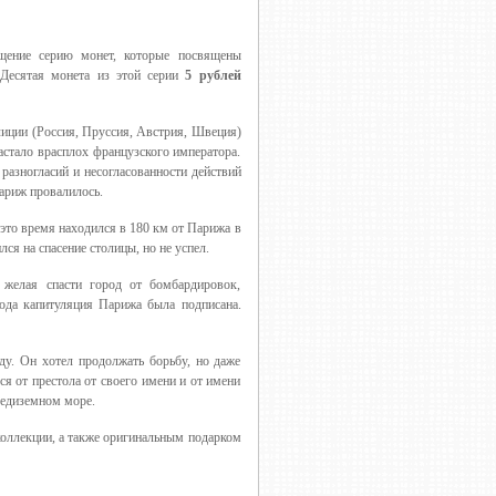
щение серию монет, которые посвящены
Десятая монета из этой серии
5 рублей
лиции (Россия, Пруссия, Австрия, Швеция)
астало врасплох французского императора.
разногласий и несогласованности действий
ариж провалилось.
 это время находился в 180 км от Парижа в
ся на спасение столицы, но не успел.
 желая спасти город от бомбардировок,
ода капитуляция Парижа была подписана.
ду. Он хотел продолжать борьбу, но даже
я от престола от своего имени и от имени
редиземном море.
коллекции, а также оригинальным подарком