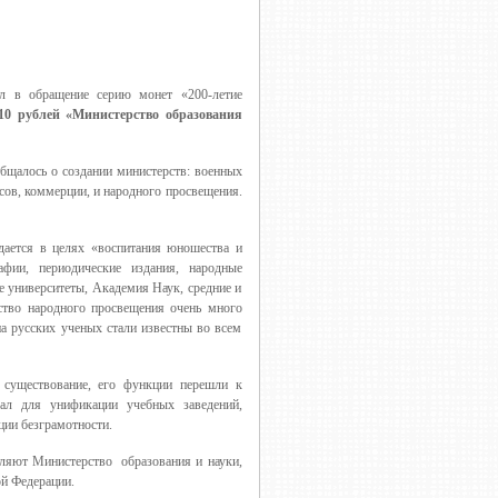
л в обращение серию монет «200-летие
10 рублей «Министерство образования
общалось о создании министерств: военных
сов, коммерции, и народного просвещения.
дается в целях «воспитания юношества и
афии, периодические издания, народные
е университеты, Академия Наук, средние и
ство народного просвещения очень много
на русских ученых стали известны во всем
 существование, его функции перешли к
л для унификации учебных заведений,
ции безграмотности.
вляют Министерство образования и науки,
ой Федерации.