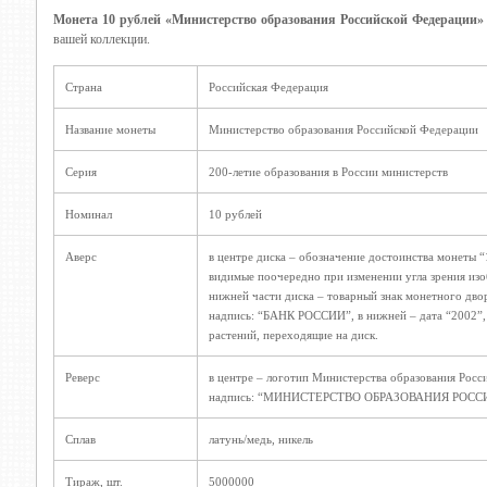
Монета 10 рублей «Министерство образования Российской Федерации
вашей коллекции.
Страна
Российская Федерация
Название монеты
Министерство образования Российской Федерации
Серия
200-летие образования в России министерств
Номинал
10 рублей
Аверс
в центре диска – обозначение достоинства монеты 
видимые поочередно при изменении угла зрения из
нижней части диска – товарный знак монетного двор
надпись: “БАНК РОССИИ”, в нижней – дата “2002”, с
растений, переходящие на диск.
Реверс
в центре – логотип Министерства образования Росс
надпись: “МИНИСТЕРСТВО ОБРАЗОВАНИЯ РОС
Сплав
латунь/медь, никель
Тираж, шт.
5000000