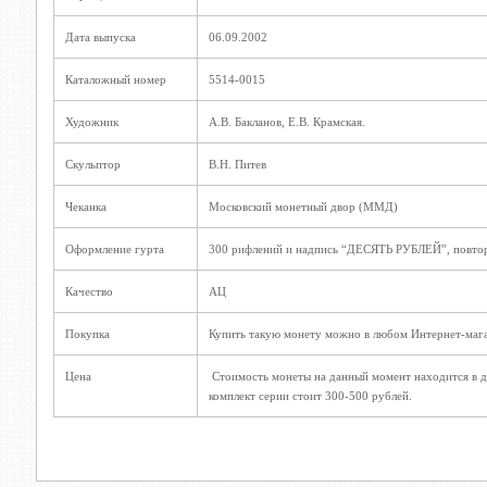
Дата выпуска
06.09.2002
Каталожный номер
5514-0015
Художник
А.В. Бакланов, Е.В. Крамская.
Скульптор
В.Н. Питев
Чеканка
Московский монетный двор (ММД)
Оформление гурта
300 рифлений и надпись “ДЕСЯТЬ РУБЛЕЙ”, повтор
Качество
АЦ
Покупка
Купить такую монету можно в любом Интернет-мага
Цена
Стоимость монеты на данный момент находится в ди
комплект серии стоит 300-500 рублей.