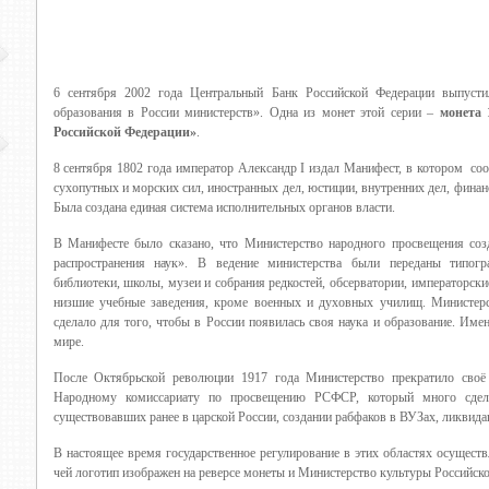
6 сентября 2002 года Центральный Банк Российской Федерации выпусти
образования в России министерств». Одна из монет этой серии –
монета 
Российской Федерации»
.
8 сентября 1802 года император Александр I издал Манифест, в котором со
сухопутных и морских сил, иностранных дел, юстиции, внутренних дел, финан
Была создана единая система исполнительных органов власти.
В Манифесте было сказано, что Министерство народного просвещения соз
распространения наук». В ведение министерства были переданы типогр
библиотеки, школы, музеи и собрания редкостей, обсерватории, императорски
низшие учебные заведения, кроме военных и духовных училищ. Министер
сделало для того, чтобы в России появилась своя наука и образование. Име
мире.
После Октябрьской революции 1917 года Министерство прекратило своё
Народному комиссариату по просвещению РСФСР, который много сдела
существовавших ранее в царской России, создании рабфаков в ВУЗах, ликвида
В настоящее время государственное регулирование в этих областях осущест
чей логотип изображен на реверсе монеты и Министерство культуры Российск