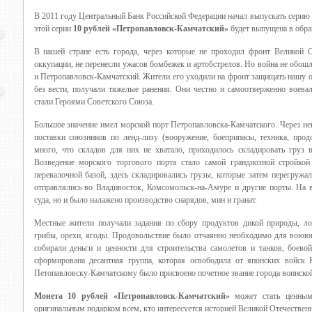
В 2011 году Центральный Банк Российской Федерации начал выпускать серию
этой серии
10 рублей «Петропавловск-Камчатский»
будет выпущена в обращ
В нашей стране есть города, через которые не проходил фронт Великой 
оккупации, не перенесли ужасов бомбежек и артобстрелов. Но война не обошл
и Петропавловск-Камчатский. Жители его уходили на фронт защищать нашу о
без вести, получали тяжелые ранения. Они честно и самоотверженно воевал
стали Героями Советского Союза.
Большое значение имел морской порт Петропавловска-Камчатского. Через не
поставки союзников по ленд-лизу (вооружение, боеприпасы, техника, прод
много, что складов для них не хватало, приходилось складировать груз в
Возведение морского торгового порта стало самой грандиозной стройко
перевалочной базой, здесь складировались грузы, которые затем перегружа
отправлялись во Владивосток, Комсомольск-на-Амуре и другие порты. На 
суда, но и было налажено производство снарядов, мин и гранат.
Местные жители получали задания по сбору продуктов дикой природы, ло
грибы, орехи, ягоды. Продовольствие было отчаянно необходимо для воюю
собирали деньги и ценности для строительства самолетов и танков, боев
сформирована десантная группа, которая освободила от японских войск 
Петопавловску-Камчатскому было присвоено почетное звание города воинской
Монета
10 рублей «Петропавловск-Камчатский»
может стать ценным 
оригинальным подарком всем, кто интересуется историей Великой Отечествен