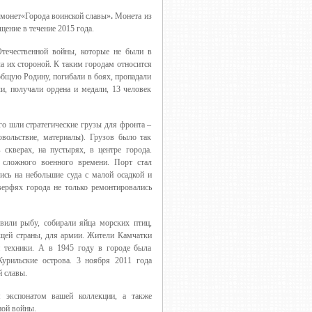
 монет«Города воинской славы»
.
Монета из
ение в течение 2015 года.
Отечественной войны, которые не были в
а их стороной. К таким городам относится
бщую Родину, погибали в боях, пропадали
и, получали ордена и медали, 13 человек
го шли стратегические грузы для фронта –
овольствие, материалы). Грузов было так
 скверах, на пустырях, в центре города.
й сложного военного времени. Порт стал
лись на небольшие суда с малой осадкой и
верфях города не только ремонтировались
вили рыбу, собирали яйца морских птиц,
щей страны, для армии. Жители Камчатки
ой техники. А в 1945 году в городе была
Курильские острова. 3 ноября 2011 года
 славы.
экспонатом вашей коллекции, а также
ной войны.