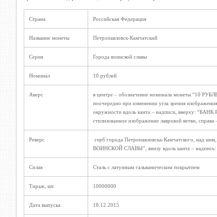
Страна
Российская Федерация
Название монеты
Петропавловск-Камчатский
Серия
Города воинской славы
Номинал
10 рублей
Аверс
в центре – обозначение номинала монеты “10 РУБЛ
поочередно при изменении угла зрения изображения
окружности вдоль канта – надписи, вверху: “БАНК Р
стилизованное изображение лавровой ветви, справа 
Реверс
герб города Петропавловска-Камчатского, над ним,
ВОИНСКОЙ СЛАВЫ”, внизу вдоль канта – надпи
Сплав
Сталь с латунным гальваническим покрытием
Тираж, шт.
10000000
Дата выпуска
18.12.2015