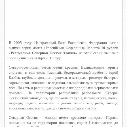
В 2005 году Центральный Банк Российской Федерации начал
выпуск серии монет «Российская Федерация». Монета
10 рублей
«Республика Северная Осетия-Алания»
из этой серии вышла в
обращение 2 сентября 2013 года.
Северо-осетинская земля очень красива. Великолепные горные
системы, в том числе Главный, Водораздельный хребет с горой
Казбек, глубокие долины и ущелья, в которых грохочут быстрые
горные реки, живописные ледники, альпийские луга, густые горные
леса. Но есть и равнинные участки с плодородными черноземными
почвами. На территории республики расположен Северо-
Осетинский заповедник, где проживают туры, косули, серны, волки,
медведи, редкое животное – дикий лесной кот, рысь, лисица,
восстанавливаются популяции снежного барса и зубра.
Северная Осетия – Алания имеет древнюю историю. Первые
поселения на ее территории появились еще в I тысячелетии до