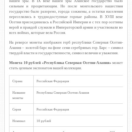
нашей эры. В IX веке нашей эры Аланское государство было
сильным и процветающим. Но после монгольского нашествия
государство было разорено, города сожжены, а остатки населения
переселились в труднодоступные горные районы. В XVIII веке
Осетия присоединилась к Российской Империи и с тех пор осетины
верой и правдой служили в Императорской армии и участвовали во
всех войнах, которые вела Россия.
На реверсе монеты изображен герб республики Северная Осетия-
Алания – золотой барс на фоне семи серебряных гор. Барс – символ
твердой власти и государственности, символ величия и уважения.
Монета 10 рублей «Республика Северная Осетия-Алания»
может
стать ценным экспонатом вашей коллекции.
Страна
Российская Федерация
Название
Республика Северная Осетия-Алания
монеты
Серия
Российская Федерация
Номинал
10 рублей