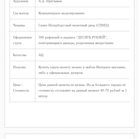
Художник
А.Д. Щаблыкин
Скульптор
Компьютерное моделирование.
Чеканка
Санкт-Петербургский монетный двор (СПМД).
Оформление
300 рифлений и надпись “ДЕСЯТЬ РУБЛЕЙ”,
гурта
повторяющаяся дважды, разделенная звездочками.
Качество
АЦ
Покупка
Купить такую монету можно в любом Интернет-магазине,
либо у официальных дилеров.
Цена \
Цена данной монеты не велика. Из-за большого тиража её
Стоимость
стоимость составляет на данный момент 40-70 рублей за 1
штуку.