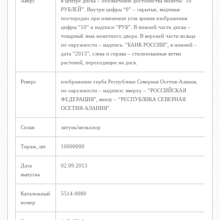
Аверс
в центре диска – обозначение достоинства монеты “10
РУБЛЕЙ”. Внутри цифры “0” – скрытые, видимые
поочередно при изменении угла зрения изображения
цифры “10” и надписи “РУБ”. В нижней части диска –
товарный знак монетного двора. В верхней части кольца
по окружности – надпись: “БАНК РОССИИ”, в нижней –
дата “2013”, слева и справа – стилизованные ветви
растений, переходящие на диск.
Реверс
изображение герба Республики Северная Осетия-Алания,
по окружности – надписи: вверху – “РОССИЙСКАЯ
ФЕДЕРАЦИЯ”, внизу – “РЕСПУБЛИКА СЕВЕРНАЯ
ОСЕТИЯ-АЛАНИЯ”.
Сплав
латунь/мельхиор
Тираж, шт.
10000000
Дата
02.09.2013
выпуска
Каталожный
5514-0080
номер