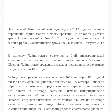
Центральный Банк Российской федерации в 2012 году выпустил в
обращение серию монет в честь сражений и походов русской
армии Отечественной войны 1812 года
Девятая монета из этой
серии
5 рублей «Лейпцигское сражение»
выпущена 1 августа 2012
года.
К моменту Лейпцигского сражения к 6-ой антифранцузской
коалиции, кроме России и Пруссии присоединились Австрия и
Швеция. Лейпцигское сражение оказалось решающим, переломным
в ходе компании 1813 года.
Лейпцигское сражение состоялось 4-7 (16-19) октября 1813 года. 4
октября весь день шли упорные тяжелые бои, 5 октября Наполеон
обратился к союзникам с предложением о мире, которое осталось
без ответа. 6 октября союзники начали концентрическое
наступление на Лейпциг с юга, востока и севера. Весь день
Наполеон сдерживал натиск войск союзников, а в ночь на 7 октября
начал отступление на запад. Из-за просчетов союзников в
командовании операцией Наполеону удалось спасти большую часть