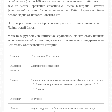
своей армии (около 100 тысяч солдат) и отвести ее от Лейпцига. Но,
тем не менее, сражение союзниками было выиграно. Остатки
французской армии были отведены за Рейн. Германия была
освобождена от наполеоновского ига.
На реверсе монеты изображен монумент, установленный в честь
Лейпцигской битвы.
Монета 5 рублей «Лейпцигское сражение»
может стать ценным
экспонатом вашей коллекции, а также оригинальным подарком всем
ценителям отечественной истории.
Страна
Российская Федерация
Название
Лейпцигское сражение
монеты
Серия
Сражения и знаменательные события Отечественной войны
1812 года и заграничных походов русской армии 1813-
1814 годов
Номинал
5 рублей
Аверс
в центре диска – обозначение номинала монеты в две