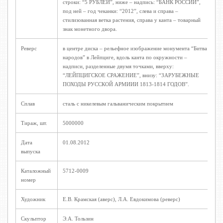
строки: “5 РУБЛЕЙ”, ниже – надпись: “БАНК РОССИИ”,
под ней – год чеканки: “2012”, слева и справа –
стилизованная ветка растения, справа у канта – товарный
знак монетного двора.
Реверс
в центре диска – рельефное изображение монумента “Битва
народов” в Лейпциге, вдоль канта по окружности –
надписи, разделенные двумя точками, вверху:
“ЛЕЙПЦИГСКОЕ СРАЖЕНИЕ”, внизу: “ЗАРУБЕЖНЫЕ
ПОХОДЫ РУССКОЙ АРМИИИ 1813-1814 ГОДОВ”.
Сплав
сталь с никелевым гальваническим покрытием
Тираж, шт.
5000000
Дата
01.08.2012
выпуска
Каталожный
5712-0009
номер
Художник
Е.В. Крамская (аверс), Л.А. Евдокимова (реверс)
Скульптор
Э.А. Тользин