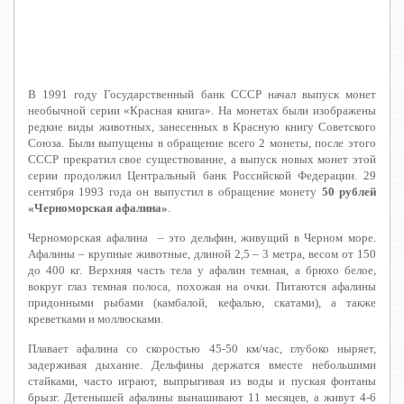
В 1991 году Государственный банк СССР начал выпуск монет
необычной серии «Красная книга». На монетах были изображены
редкие виды животных, занесенных в Красную книгу Советского
Союза. Были выпущены в обращение всего 2 монеты, после этого
СССР прекратил свое существование, а выпуск новых монет этой
серии продолжил Центральный банк Российской Федерации. 29
сентября 1993 года он выпустил в обращение монету
50 рублей
«Черноморская афалина»
.
Черноморская афалина – это дельфин, живущий в Черном море.
Афалины – крупные животные, длиной 2,5 – 3 метра, весом от 150
до 400 кг. Верхняя часть тела у афалин темная, а брюхо белое,
вокруг глаз темная полоса, похожая на очки. Питаются афалины
придонными рыбами (камбалой, кефалью, скатами), а также
креветками и моллюсками.
Плавает афалина со скоростью 45-50 км/час, глубоко ныряет,
задерживая дыхание. Дельфины держатся вместе небольшими
стайками, часто играют, выпрыгивая из воды и пуская фонтаны
брызг. Детенышей афалины вынашивают 11 месяцев, а живут 4-6