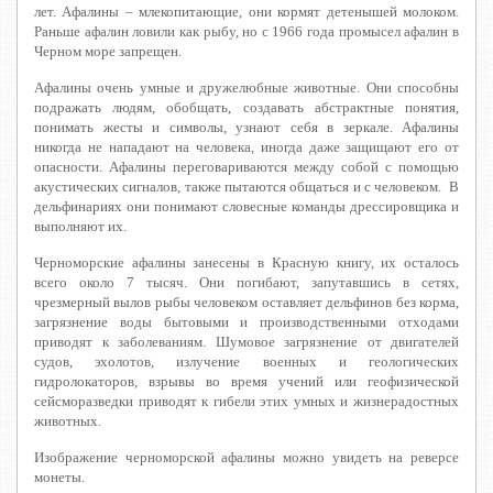
лет. Афалины – млекопитающие, они кормят детенышей молоком.
Раньше афалин ловили как рыбу, но с 1966 года промысел афалин в
Черном море запрещен.
Афалины очень умные и дружелюбные животные. Они способны
подражать людям, обобщать, создавать абстрактные понятия,
понимать жесты и символы, узнают себя в зеркале. Афалины
никогда не нападают на человека, иногда даже защищают его от
опасности. Афалины переговариваются между собой с помощью
акустических сигналов, также пытаются общаться и с человеком. В
дельфинариях они понимают словесные команды дрессировщика и
выполняют их.
Черноморские афалины занесены в Красную книгу, их осталось
всего около 7 тысяч. Они погибают, запутавшись в сетях,
чрезмерный вылов рыбы человеком оставляет дельфинов без корма,
загрязнение воды бытовыми и производственными отходами
приводят к заболеваниям. Шумовое загрязнение от двигателей
судов, эхолотов, излучение военных и геологических
гидролокаторов, взрывы во время учений или геофизической
сейсморазведки приводят к гибели этих умных и жизнерадостных
животных.
Изображение черноморской афалины можно увидеть на реверсе
монеты.