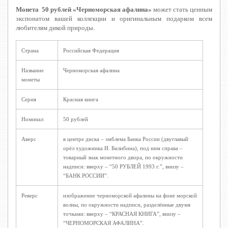
Монета 50 рублей «Черноморская афалина»
может стать ценным
экспонатом вашей коллекции и оригинальным подарком всем
любителям дикой природы.
Страна
Российская Федерация
Название
Черноморская афалина
монеты
Серия
Красная книга
Номинал
50 рублей
Аверс
в центре диска – эмблема Банка России (двуглавый
орёл художника И. Билибина), под ним справа –
товарный знак монетного двора, по окружности
надписи: вверху – “50 РУБЛЕЙ 1993 г.”, внизу –
“БАНК РОССИИ”.
Реверс
изображение черноморской афалины на фоне морской
волны, по окружности надписи, разделённые двумя
точками: вверху – “КРАСНАЯ КНИГА”, внизу –
“ЧЕРНОМОРСКАЯ АФАЛИНА”.