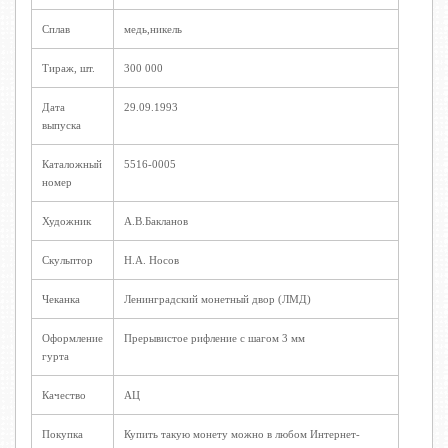
Сплав
медь,никель
Тираж, шт.
300 000
Дата
29.09.1993
выпуска
Каталожный
5516-0005
номер
Художник
А.В.Бакланов
Скульптор
Н.А. Носов
Чеканка
Ленинградский монетный двор (ЛМД)
Оформление
Прерывистое рифление с шагом 3 мм
гурта
Качество
АЦ
Покупка
Купить такую монету можно в любом Интернет-